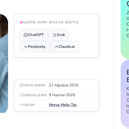
2
i
İÇERIĞI YAPAY ZEKA ILE ÖZETLE
C
H
ChatGPT
Grok
Perplexity
Claude.ai
21 Ağustos 2025
YAYIN TARIHI
K
İ
9 Haziran 2026
GÜNCELLENDI
G
Merve Melis Taş
İ
YAZAR