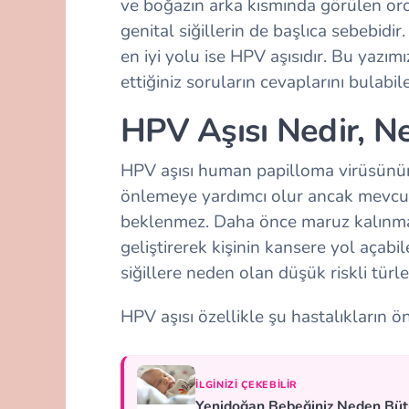
ve boğazın arka kısmında görülen oro
genital siğillerin de başlıca sebebidi
en iyi yolu ise HPV aşısıdır. Bu yazım
ettiğiniz soruların cevaplarını bulabil
HPV Aşısı Nedir, Ne
HPV aşısı human papilloma virüsünün 
önlemeye yardımcı olur ancak mevcut
beklenmez. Daha önce maruz kalınmam
geliştirerek kişinin kansere yol açabil
siğillere neden olan düşük riskli türl
HPV aşısı özellikle şu hastalıkların ö
İLGINIZI ÇEKEBILIR
Yenidoğan Bebeğiniz Neden Bü