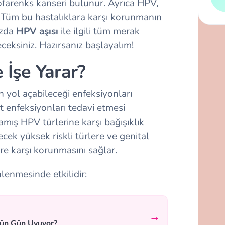
farenks kanseri bulunur. Ayrıca HPV,
r. Tüm bu hastalıklara karşı korunmanın
ızda
HPV aşısı
ile ilgili tüm merak
eceksiniz. Hazırsanız başlayalım!
 İşe Yarar?
yol açabileceği enfeksiyonları
 enfeksiyonları tedavi etmesi
ış HPV türlerine karşı bağışıklık
ecek yüksek riskli türlere ve genital
ere karşı korunmasını sağlar.
nlenmesinde etkilidir:
→
tün Gün Uyuyor?