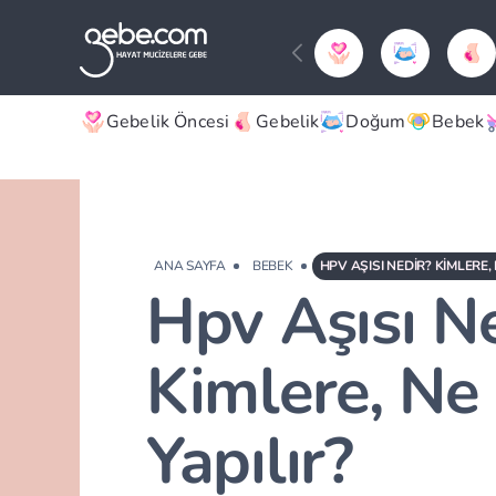
Gebelik Öncesi
Gebelik
Doğum
Bebek
ANA SAYFA
BEBEK
HPV AŞISI NEDIR? KIMLERE,
Hpv Aşısı N
Kimlere, N
Yapılır?