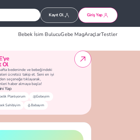
Kayıt Ol
Giriş Yap
Bebek İsim Bulucu
Gebe Mag
Araçlar
Testler
E'ye
t Ol
hafta bedeninde ve bebeğindeki
leri ücretsiz takip et. Seni en iyi
eden seçeneğe tıklayarak,
mleri haber almaya başla!
ni Yap
elik Planlıyorum
Gebeyim
bek Sahibiyim
Babayım