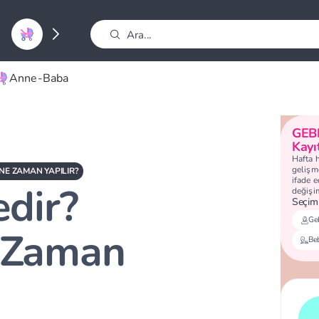
Anne-Baba
GEB
Kayı
Hafta 
gelişme
 NE ZAMAN YAPILIR?
ifade 
edir?
değişi
Seçimi
Geb
e Zaman
Be