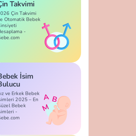
Çin Takvimi
026 Çin Takvimi
le Otomatik Bebek
insiyeti
esaplama -
Gebe.com
Bebek İsim
Bulucu
ız ve Erkek Bebek
simleri 2025 – En
üzel Bebek
simleri -
Gebe.com