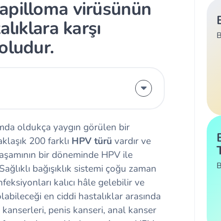
apilloma virüsünün
alıklara karşı
B
oludur.
mda oldukça yaygın görülen bir
klaşık 200 farklı
HPV türü
vardır ve
n yaşamının bir döneminde HPV ile
B
Sağlıklı bağışıklık sistemi çoğu zaman
eksiyonları kalıcı hâle gelebilir ve
abileceği en ciddi hastalıklar arasında
a kanserleri, penis kanseri, anal kanser