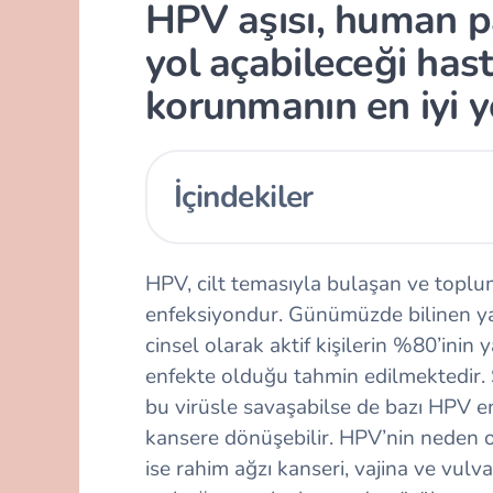
HPV aşısı, human p
yol açabileceği hast
korunmanın en iyi y
İçindekiler
HPV, cilt temasıyla bulaşan ve toplu
enfeksiyondur. Günümüzde bilinen ya
cinsel olarak aktif kişilerin %80’ini
enfekte olduğu tahmin edilmektedir. 
bu virüsle savaşabilse de bazı HPV enf
kansere dönüşebilir. HPV’nin neden ol
ise rahim ağzı kanseri, vajina ve vulv