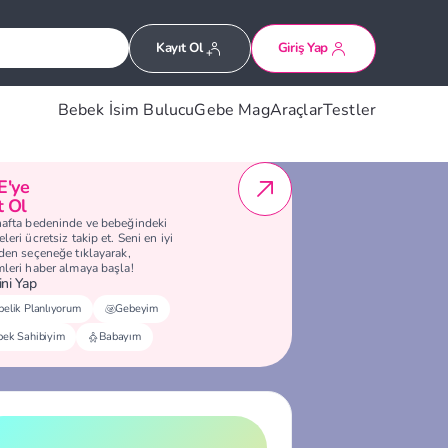
Kayıt Ol
Giriş Yap
Bebek İsim Bulucu
Gebe Mag
Araçlar
Testler
E'ye
t Ol
hafta bedeninde ve bebeğindeki
leri ücretsiz takip et. Seni en iyi
eden seçeneğe tıklayarak,
mleri haber almaya başla!
ni Yap
elik Planlıyorum
Gebeyim
bek Sahibiyim
Babayım