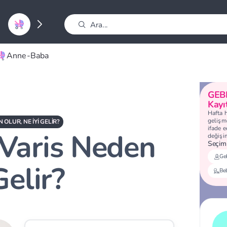
Anne-Baba
GEB
Kayı
Hafta 
gelişme
 OLUR, NE İYI GELIR?
ifade 
 Varis Neden
değişi
Seçimi
Geb
Gelir?
Be