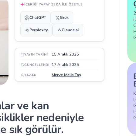
İÇERIĞI YAPAY ZEKA ILE ÖZETLE
2
ChatGPT
Grok
i
C
Perplexity
Claude.ai
H
15 Aralık 2025
YAYIN TARIHI
17 Aralık 2025
GÜNCELLENDI
Merve Melis Taş
YAZAR
K
İ
lar ve kan
G
İ
iklikler nedeniyle
 sık görülür.