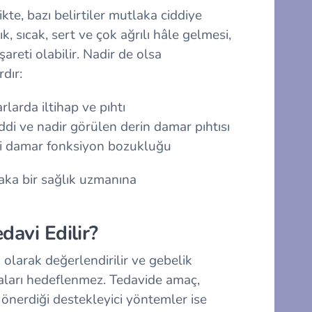
kte, bazı belirtiler mutlaka ciddiye
ık, sıcak, sert ve çok ağrılı hâle gelmesi,
reti olabilir. Nadir de olsa
dır:
larda iltihap ve pıhtı
di ve nadir görülen derin damar pıhtısı
li damar fonksiyon bozukluğu
laka bir sağlık uzmanına
davi Edilir?
 olarak değerlendirilir ve gebelik
aları hedeflenmez. Tedavide amaç,
 önerdiği destekleyici yöntemler ise