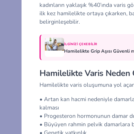
kadınların yaklaşık %40’ında varis gör
ilk kez hamilelikte ortaya çıkarken, b
belirginleşebilir.
İLGINIZI ÇEKEBILIR
Hamilelikte Grip Aşısı Güvenli 
Hamilelikte Varis Neden 
Hamilelikte varis oluşumuna yol açan 
• Artan kan hacmi nedeniyle damarla
kalması
• Progesteron hormonunun damar du
• Büyüyen rahmin pelvik damarlara 
• Genetik yatkınlık