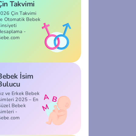
Çin Takvimi
026 Çin Takvimi
le Otomatik Bebek
insiyeti
esaplama -
Gebe.com
Bebek İsim
Bulucu
ız ve Erkek Bebek
simleri 2025 – En
üzel Bebek
simleri -
Gebe.com