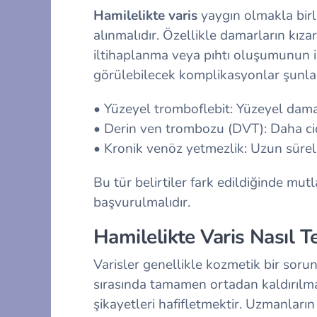
Hamilelikte varis
yaygın olmakla birli
alınmalıdır. Özellikle damarların kızar
iltihaplanma veya pıhtı oluşumunun işa
görülebilecek komplikasyonlar şunlar
• Yüzeyel tromboflebit: Yüzeyel damar
• Derin ven trombozu (DVT): Daha cid
• Kronik venöz yetmezlik: Uzun süre
Bu tür belirtiler fark edildiğinde mut
başvurulmalıdır.
Hamilelikte Varis Nasıl Te
Varisler genellikle kozmetik bir sorun
sırasında tamamen ortadan kaldırılm
şikayetleri hafifletmektir. Uzmanların