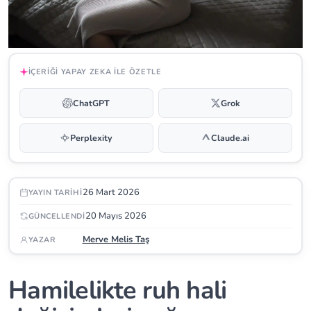
İÇERIĞI YAPAY ZEKA ILE ÖZETLE
ChatGPT
Grok
Perplexity
Claude.ai
26 Mart 2026
YAYIN TARIHI
20 Mayıs 2026
GÜNCELLENDI
Merve Melis Taş
YAZAR
Hamilelikte ruh hali