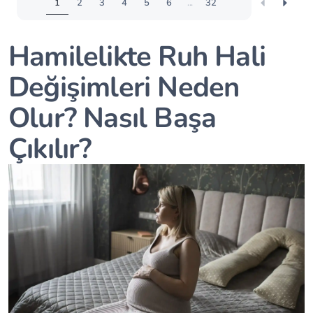
1
2
3
4
5
6
...
32
Hamilelikte Ruh Hali
Değişimleri Neden
Olur? Nasıl Başa
Çıkılır?