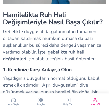
Hamilelikte Ruh Hali
Değişimleriyle Nasıl Başa Çıkılır?
Gebelikte duygusal dalgalanmaları tamamen
ortadan kaldırmak mümkün olmasa da bazı
Çin Takvimi
Bebek İsim Bulucu
alışkanlıklar bu süreci daha dengeli yaşamanıza
yardımcı olabilir. İşte,
gebelikte ruh hali
Bebek Burcu
Bebek Aşı Takvimi
değişimleri
için alabileceğiniz basit önlemler:
1. Kendinize Karşı Anlayışlı Olun
Vücut Kitle Endeksi
Gebelik Hesaplama
Yaşadığınız duyguların normal olduğunu kabul
etmek ilk adımdır. “Aşırı duygusalım” diye
Yumurtlama Hesaplama
Gebe Sözlüğü
düşünmek yerine, bunun hamileliğin doğal bir
parçası olduğunu hatırlayın.
Ana Sayfa
Araçlar
Giriş Yap
Kayıt Ol