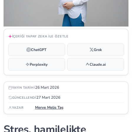
İÇERIĞI YAPAY ZEKA ILE ÖZETLE
ChatGPT
Grok
Perplexity
Claude.ai
26 Mart 2026
YAYIN TARIHI
27 Mart 2026
GÜNCELLENDI
Merve Melis Taş
YAZAR
Stres, hamilelikte