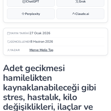
ChatGPT
Grok
Perplexity
Claude.ai
27 Ocak 2026
YAYIN TARIHI
8 Haziran 2026
GÜNCELLENDI
Merve Melis Taş
YAZAR
Adet gecikmesi
hamilelikten
kaynaklanabileceği gibi
stres, hastalık, kilo
değişiklikleri, ilaçlar ve