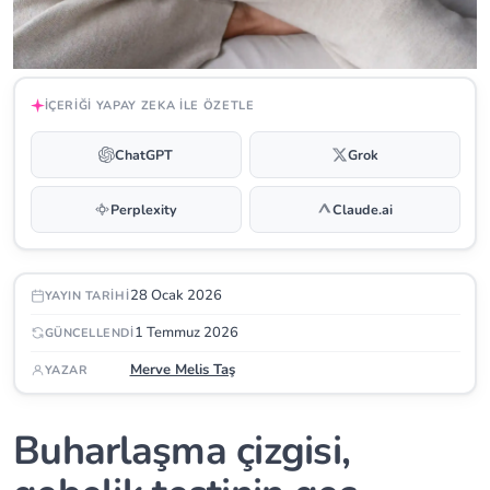
İÇERIĞI YAPAY ZEKA ILE ÖZETLE
ChatGPT
Grok
Perplexity
Claude.ai
28 Ocak 2026
YAYIN TARIHI
1 Temmuz 2026
GÜNCELLENDI
Merve Melis Taş
YAZAR
Buharlaşma çizgisi,