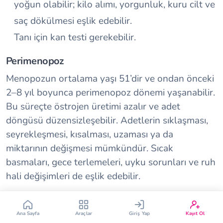
yoğun olabilir; kilo alımı, yorgunluk, kuru cilt ve
saç dökülmesi eşlik edebilir.
Tanı için kan testi gerekebilir.
Perimenopoz
Menopozun ortalama yaşı 51’dir ve ondan önceki
Çin Takvimi
Bebek İsim Bulucu
2–8 yıl boyunca perimenopoz dönemi yaşanabilir.
Bu süreçte östrojen üretimi azalır ve adet
Bebek Burcu
Bebek Aşı Takvimi
döngüsü düzensizleşebilir. Adetlerin sıklaşması,
seyrekleşmesi, kısalması, uzaması ya da
Vücut Kitle Endeksi
Gebelik Hesaplama
miktarının değişmesi mümkündür. Sıcak
basmaları, gece terlemeleri, uyku sorunları ve ruh
hali değişimleri de eşlik edebilir.
Yumurtlama Hesaplama
Gebe Sözlüğü
Adet Ne Kadar Gecikebilir?
Ana Sayfa
Araçlar
Giriş Yap
Kayıt Ol
Tipik bir adet döngüsü 28 gün sürse de sağlıklı bir