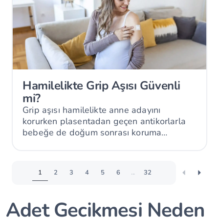
Hamilelikte Grip Aşısı Güvenli
mi?
Grip aşısı hamilelikte anne adayını
korurken plasentadan geçen antikorlarla
bebeğe de doğum sonrası koruma
sağlayabilir.
1
2
3
4
5
6
...
32
Adet Gecikmesi Neden