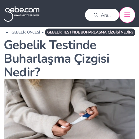
FA
GEBELIK ÖNCESI
GEBELIK TESTINDE BUHARLAŞMA ÇIZGISI NEDIR?
Gebelik Testinde
Buharlaşma Çizgisi
Nedir?