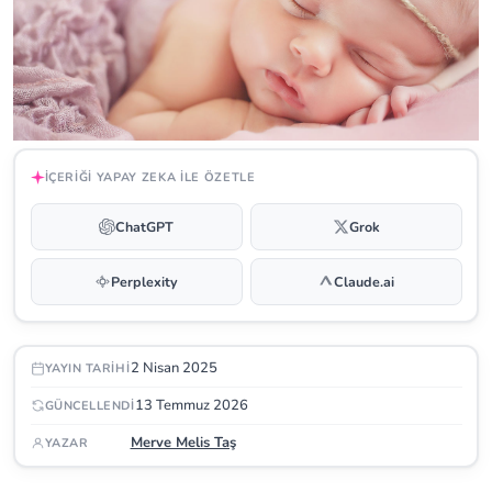
İÇERIĞI YAPAY ZEKA ILE ÖZETLE
ChatGPT
Grok
Perplexity
Claude.ai
2 Nisan 2025
YAYIN TARIHI
13 Temmuz 2026
GÜNCELLENDI
Merve Melis Taş
YAZAR