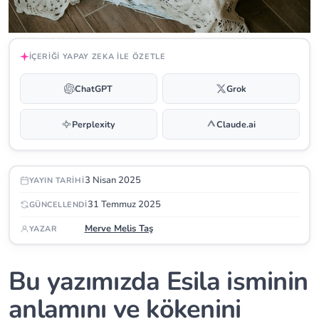
İÇERIĞI YAPAY ZEKA ILE ÖZETLE
ChatGPT
Grok
Perplexity
Claude.ai
3 Nisan 2025
YAYIN TARIHI
31 Temmuz 2025
GÜNCELLENDI
Merve Melis Taş
YAZAR
Bu yazımızda Esila isminin
anlamını ve kökenini