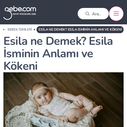
A
BEBEK İSIMLERI
ESILA NE DEMEK? ESILA İSMININ ANLAMI VE KÖKENI
Esila ne Demek? Esila
İsminin Anlamı ve
Kökeni