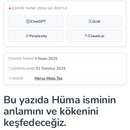
İÇERIĞI YAPAY ZEKA ILE ÖZETLE
ChatGPT
Grok
Perplexity
Claude.ai
3 Nisan 2025
YAYIN TARIHI
31 Temmuz 2025
GÜNCELLENDI
Merve Melis Taş
YAZAR
Bu yazıda Hüma isminin
anlamını ve kökenini
keşfedeceğiz.