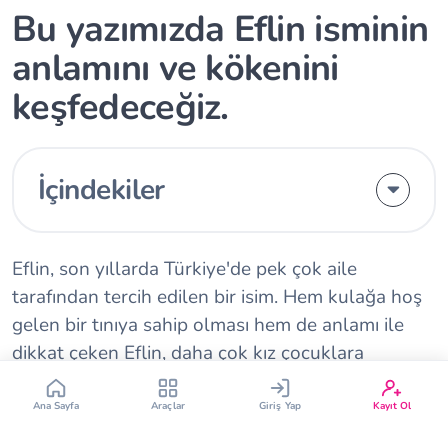
Bu yazımızda Eflin isminin
anlamını ve kökenini
keşfedeceğiz.
Çin Takvimi
Bebek İsim Bulucu
İçindekiler
Bebek Burcu
Bebek Aşı Takvimi
Eflin, son yıllarda Türkiye'de pek çok aile
Vücut Kitle Endeksi
Gebelik Hesaplama
tarafından tercih edilen bir isim. Hem kulağa hoş
gelen bir tınıya sahip olması hem de anlamı ile
Yumurtlama Hesaplama
Gebe Sözlüğü
dikkat çeken Eflin, daha çok kız çocuklara
veriliyor. Peki, Eflin isminin anlamı nedir?
Eflin
isminin kökeni
nereden geliyor? Bu isim Kuran-ı
Ana Sayfa
Araçlar
Giriş Yap
Kayıt Ol
Kerim’de geçiyor mu? Sizler için hazırladığımız bu