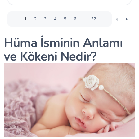
sağlayabilir.
1
2
3
4
5
6
...
32
Hüma İsminin Anlamı
ve Kökeni Nedir?