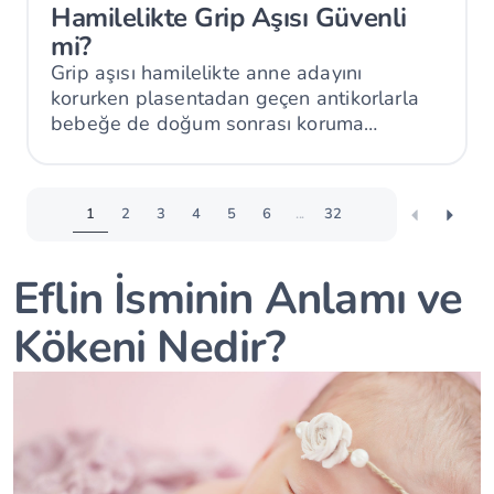
Hamilelikte Grip Aşısı Güvenli
mi?
Grip aşısı hamilelikte anne adayını
korurken plasentadan geçen antikorlarla
bebeğe de doğum sonrası koruma
sağlayabilir.
1
2
3
4
5
6
...
32
Eflin İsminin Anlamı ve
Kökeni Nedir?