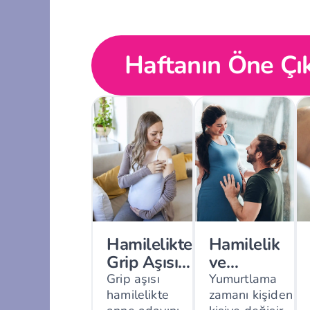
Haftanın Öne Çık
Hamilelikte
Hamilelik
Grip Aşısı
ve
Güvenli
Yumurtlama
Grip aşısı
Yumurtlama
hamilelikte
zamanı kişiden
mi?
Hakkında