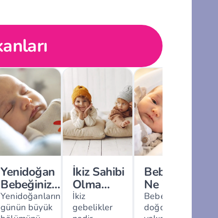
anları
Yenidoğan
İkiz Sahibi
Bebekler
Bebeğiniz
Olma
Ne Zaman
Neden
Olasılığını
Net Görür
Yenidoğanların
İkiz
Bebekler
günün büyük
gebelikler
doğduklarında
Bütün Gün
Artıran 7
ve Renkleri