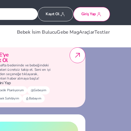
Kayıt Ol
Giriş Yap
Bebek İsim Bulucu
Gebe Mag
Araçlar
Testler
E'ye
t Ol
hafta bedeninde ve bebeğindeki
leri ücretsiz takip et. Seni en iyi
eden seçeneğe tıklayarak,
mleri haber almaya başla!
ni Yap
elik Planlıyorum
Gebeyim
bek Sahibiyim
Babayım