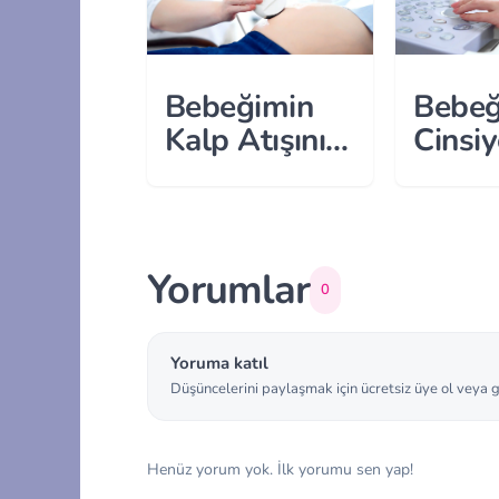
Bebeğimin
Bebeğ
Kalp Atışını
Cinsiy
Ne Zaman
Zaman
Duyabilirim?
Nasıl
Öğren
Yorumlar
0
Yoruma katıl
Düşüncelerini paylaşmak için ücretsiz üye ol veya g
Henüz yorum yok. İlk yorumu sen yap!