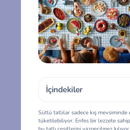
İçindekiler
Sütlü tatlılar sadece kış mevsiminde 
tüketilebiliyor. Enfes bir lezzete sahi
bu tatlı çeşitlerini vazgeçilmez kılıyo