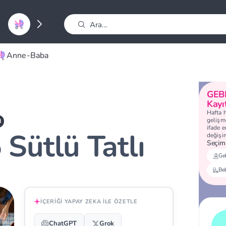
Anne-Baba
GEB
Kayı
Hafta 
gelişme
I
ifade 
 Sütlü Tatlı
değişi
Seçimi
Geb
Be
İÇERIĞI YAPAY ZEKA ILE ÖZETLE
ChatGPT
Grok