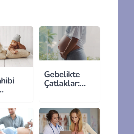
Gebelikte
ahibi
Çatlaklar:
Neden Olur,
ığını
Nasıl Geçer?
n 7
r