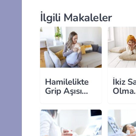
İlgili Makaleler
Hamilelikte
İkiz S
Grip Aşısı
Olma
Güvenli mi?
Olasıl
Artıra
Faktö