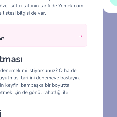
zel sütlü tatlının tarifi de Yemek.com
istesi bilgisi de var.
→
mi?
utması
ini denemek mi istiyorsunuz? O halde
r uyutması tarifini denemeye başlayın.
nin keyfini bambaşka bir boyutta
etmek için de gönül rahatlığı ile
i