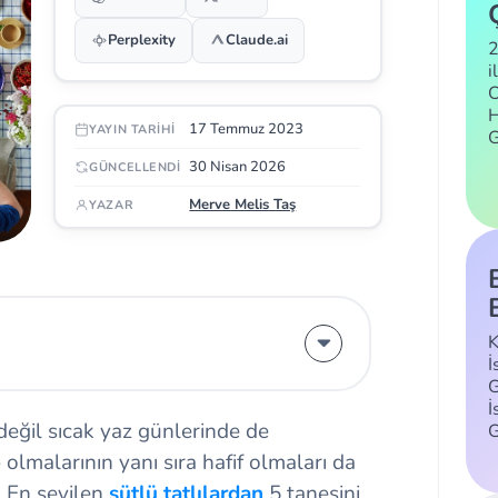
Perplexity
Claude.ai
2
i
C
H
17 Temmuz 2023
YAYIN TARIHI
30 Nisan 2026
GÜNCELLENDI
Merve Melis Taş
YAZAR
K
İ
G
İ
değil sıcak yaz günlerinde de
p olmalarının yanı sıra hafif olmaları da
r. En sevilen
sütlü tatlılardan
5 tanesini