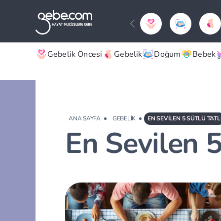
Gebelik Öncesi
Gebelik
Doğum
Bebek
ANA SAYFA
GEBELIK
EN SEVILEN 5 SÜTLÜ TATL
En Sevilen 5