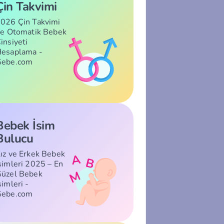
Çin Takvimi
026 Çin Takvimi
le Otomatik Bebek
insiyeti
esaplama -
Gebe.com
Bebek İsim
Bulucu
ız ve Erkek Bebek
simleri 2025 – En
üzel Bebek
simleri -
Gebe.com