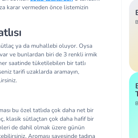
nıza karar vermeden önce listemizin
B
tlısı
 sütlaç ya da muhallebi oluyor. Oysa
 var ve bunlardan biri de 3 renkli irmik
 her saatinde tüketilebilen bir tatlı
niz tarifi uzaklarda aramayın,
rsiniz.
B
ası bu özel tatlıda çok daha net bir
ç, klasik sütlaçtan çok daha hafif bir
ünleri de dahil olmak üzere günün
tebilirsiniz. Aroması sayesinde tadına