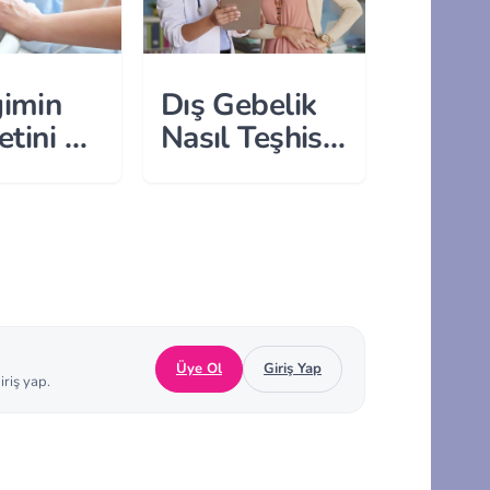
imin
Dış Gebelik
etini Ne
Nasıl Teşhis
 ve
Edilir?
ebilirim?
Üye Ol
Giriş Yap
iriş yap.