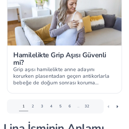
Hamilelikte Grip Aşısı Güvenli
mi?
Grip aşısı hamilelikte anne adayını
korurken plasentadan geçen antikorlarla
bebeğe de doğum sonrası koruma
sağlayabilir.
1
2
3
4
5
6
...
32
Lina İsminin Anlamı,