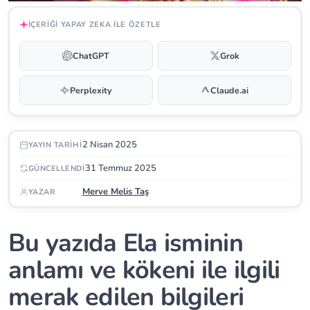
İÇERIĞI YAPAY ZEKA ILE ÖZETLE
ChatGPT
Grok
Perplexity
Claude.ai
2 Nisan 2025
YAYIN TARIHI
31 Temmuz 2025
GÜNCELLENDI
Merve Melis Taş
YAZAR
Bu yazıda Ela isminin
anlamı ve kökeni ile ilgili
merak edilen bilgileri