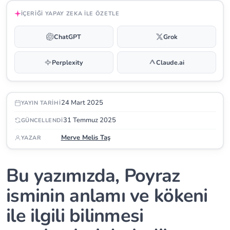
İÇERIĞI YAPAY ZEKA ILE ÖZETLE
ChatGPT
Grok
Perplexity
Claude.ai
24 Mart 2025
YAYIN TARIHI
31 Temmuz 2025
GÜNCELLENDI
Merve Melis Taş
YAZAR
Bu yazımızda, Poyraz
isminin anlamı ve kökeni
ile ilgili bilinmesi
Çin Takvimi
Bebek İsim Bulucu