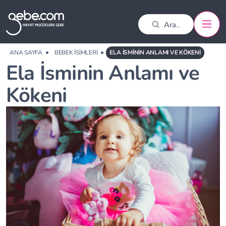
ANA SAYFA
BEBEK İSIMLERI
ELA İSMININ ANLAMI VE KÖKENI
Ela İsminin Anlamı ve
Kökeni