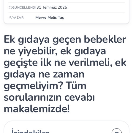
31 Temmuz 2025
GÜNCELLENDI
Merve Melis Taş
YAZAR
Ek gıdaya geçen bebekler
ne yiyebilir, ek gıdaya
geçişte ilk ne verilmeli, ek
gıdaya ne zaman
geçmeliyim? Tüm
sorularınızın cevabı
makalemizde!