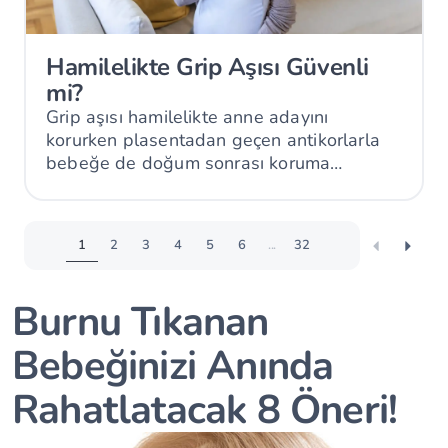
Hamilelikte Grip Aşısı Güvenli
mi?
Grip aşısı hamilelikte anne adayını
korurken plasentadan geçen antikorlarla
bebeğe de doğum sonrası koruma
sağlayabilir.
1
2
3
4
5
6
...
32
Burnu Tıkanan
Bebeğinizi Anında
Rahatlatacak 8 Öneri!