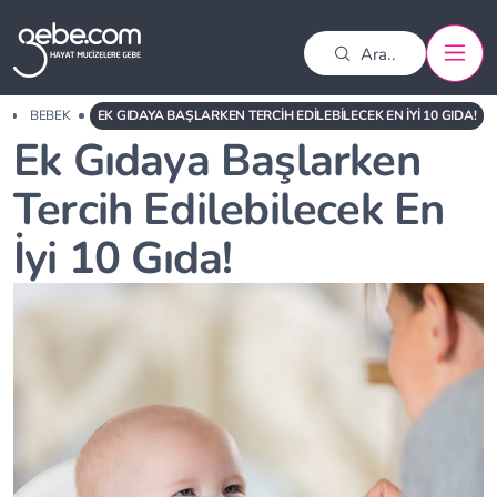
A
BEBEK
EK GIDAYA BAŞLARKEN TERCIH EDILEBILECEK EN İYI 10 GIDA!
Ek Gıdaya Başlarken
Tercih Edilebilecek En
İyi 10 Gıda!