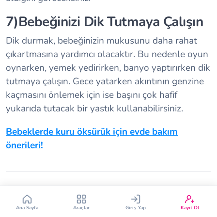
7)Bebeğinizi Dik Tutmaya Çalışın
Dik durmak, bebeğinizin mukusunu daha rahat
çıkartmasına yardımcı olacaktır. Bu nedenle oyun
oynarken, yemek yedirirken, banyo yaptırırken dik
tutmaya çalışın. Gece yatarken akıntının genzine
Çin Takvimi
Bebek İsim Bulucu
kaçmasını önlemek için ise başını çok hafif
yukarıda tutacak bir yastık kullanabilirsiniz.
Bebek Burcu
Bebek Aşı Takvimi
Bebeklerde kuru öksürük için evde bakım
Vücut Kitle Endeksi
Gebelik Hesaplama
önerileri!
Yumurtlama Hesaplama
Gebe Sözlüğü
İlgili Makaleler
Ana Sayfa
Araçlar
Giriş Yap
Kayıt Ol