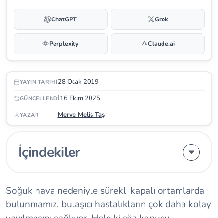
ChatGPT
Grok
Perplexity
Claude.ai
28 Ocak 2019
YAYIN TARIHI
16 Ekim 2025
GÜNCELLENDI
Merve Melis Taş
YAZAR
İçindekiler
Soğuk hava nedeniyle sürekli kapalı ortamlarda
bulunmamız, bulaşıcı hastalıkların çok daha kolay