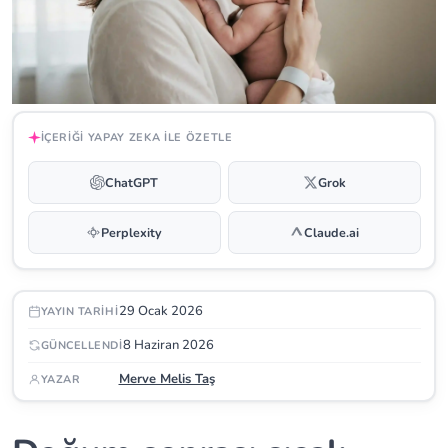
İÇERIĞI YAPAY ZEKA ILE ÖZETLE
ChatGPT
Grok
Perplexity
Claude.ai
29 Ocak 2026
YAYIN TARIHI
8 Haziran 2026
GÜNCELLENDI
Merve Melis Taş
YAZAR