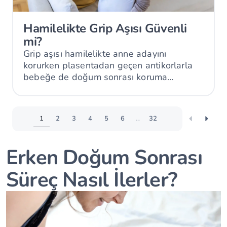
Hamilelikte Grip Aşısı Güvenli
mi?
Grip aşısı hamilelikte anne adayını
korurken plasentadan geçen antikorlarla
bebeğe de doğum sonrası koruma
sağlayabilir.
1
2
3
4
5
6
...
32
Erken Doğum Sonrası
Süreç Nasıl İlerler?