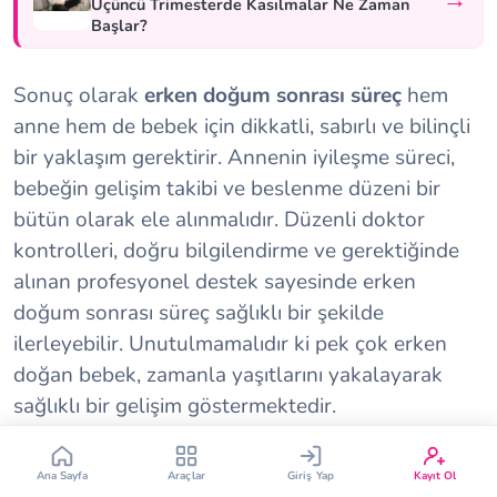
→
Üçüncü Trimesterde Kasılmalar Ne Zaman
Başlar?
Sonuç olarak
erken doğum sonrası süreç
hem
anne hem de bebek için dikkatli, sabırlı ve bilinçli
bir yaklaşım gerektirir. Annenin iyileşme süreci,
bebeğin gelişim takibi ve beslenme düzeni bir
Çin Takvimi
Bebek İsim Bulucu
bütün olarak ele alınmalıdır. Düzenli doktor
kontrolleri, doğru bilgilendirme ve gerektiğinde
Bebek Burcu
Bebek Aşı Takvimi
alınan profesyonel destek sayesinde erken
doğum sonrası süreç sağlıklı bir şekilde
Vücut Kitle Endeksi
Gebelik Hesaplama
ilerleyebilir. Unutulmamalıdır ki pek çok erken
doğan bebek, zamanla yaşıtlarını yakalayarak
Yumurtlama Hesaplama
Gebe Sözlüğü
sağlıklı bir gelişim göstermektedir.
Bu içeriğimiz de ilginizi çekebilir:
Ana Sayfa
Araçlar
Giriş Yap
Kayıt Ol