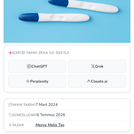
İÇERIĞI YAPAY ZEKA ILE ÖZETLE
ChatGPT
Grok
Perplexity
Claude.ai
7 Mart 2024
YAYIN TARIHI
6 Temmuz 2026
GÜNCELLENDI
Merve Melis Taş
YAZAR