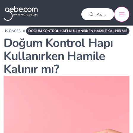
ELIK ÖNCESI
DOĞUM KONTROL HAPI KULLANIRKEN HAMILE KALINIR MI?
Doğum Kontrol Hapı
Kullanırken Hamile
Kalınır mı?