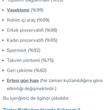
Vazektomi
(%99)
Rahim içi araç (%99)
Erkek prezervatifi (%98)
Kadın prezervatifi (%95)
Spermisit (%92)
Takvim yöntemi (%75)
Geri çekilme (%60)
Ertesi gün hapı
(Ne zaman kullanıldığına göre
etkinliği değişmektedir.)
Bu içeriğimiz de ilginizi çekebilir:
Tüpler Bağlıyken Hamile Kalınır mı?