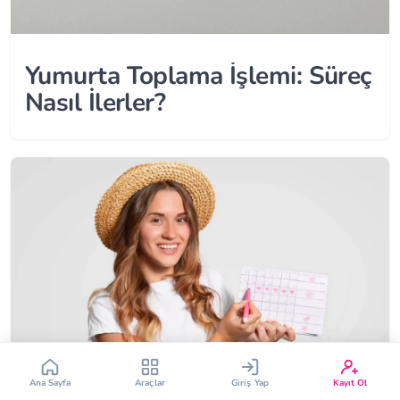
Yumurta Toplama İşlemi: Süreç
Nasıl İlerler?
Çin Takvimi
Bebek İsim Bulucu
Bebek Burcu
Bebek Aşı Takvimi
Vücut Kitle Endeksi
Gebelik Hesaplama
Yumurtlama Hesaplama
Gebe Sözlüğü
Ana Sayfa
Araçlar
Giriş Yap
Kayıt Ol