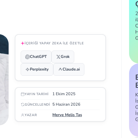
2
i
C
H
İÇERIĞI YAPAY ZEKA ILE ÖZETLE
ChatGPT
Grok
Perplexity
Claude.ai
1 Ekim 2025
K
YAYIN TARIHI
İ
5 Haziran 2026
GÜNCELLENDI
G
İ
Merve Melis Taş
YAZAR