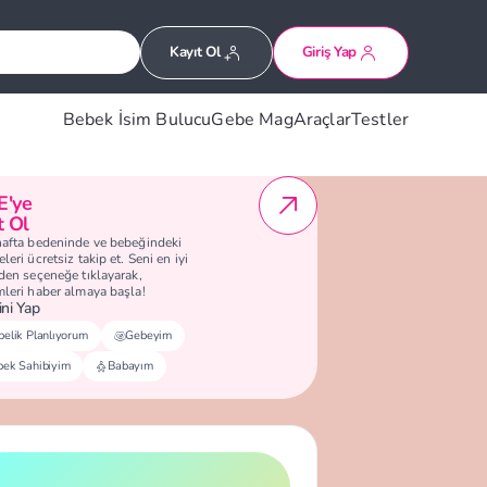
Kayıt Ol
Giriş Yap
Bebek İsim Bulucu
Gebe Mag
Araçlar
Testler
E'ye
t Ol
hafta bedeninde ve bebeğindeki
leri ücretsiz takip et. Seni en iyi
eden seçeneğe tıklayarak,
mleri haber almaya başla!
ni Yap
elik Planlıyorum
Gebeyim
bek Sahibiyim
Babayım