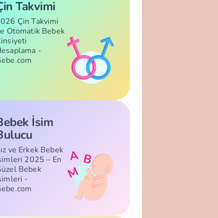
Çin Takvimi
026 Çin Takvimi
le Otomatik Bebek
insiyeti
esaplama -
Gebe.com
Bebek İsim
Bulucu
ız ve Erkek Bebek
simleri 2025 – En
üzel Bebek
simleri -
Gebe.com