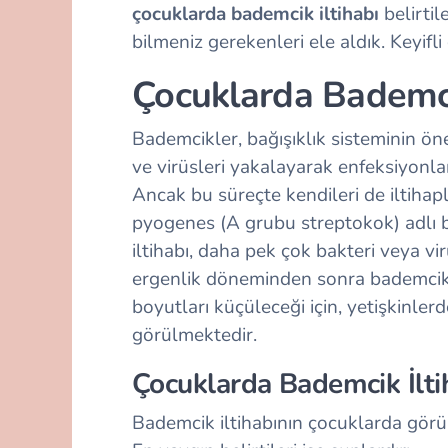
çocuklarda bademcik iltihabı
belirtile
bilmeniz gerekenleri ele aldık. Keyifl
Çocuklarda Bademci
Bademcikler, bağışıklık sisteminin öne
ve virüsleri yakalayarak enfeksiyonlar
Ancak bu süreçte kendileri de iltihap
pyogenes (A grubu streptokok) adlı 
iltihabı, daha pek çok bakteri veya vi
ergenlik döneminden sonra bademcikle
boyutları küçüleceği için, yetişkinler
görülmektedir.
Çocuklarda Bademcik İltiha
Bademcik iltihabının çocuklarda görül