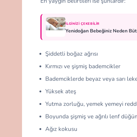
En yaygın belirtileri ise şunlardır:
İLGINIZI ÇEKEBILIR
Yenidoğan Bebeğiniz Neden Bü
Şiddetli boğaz ağrısı
Kırmızı ve şişmiş bademcikler
Bademciklerde beyaz veya sarı leke
Yüksek ateş
Yutma zorluğu, yemek yemeyi red
Boyunda şişmiş ve ağrılı lenf düğü
Ağız kokusu