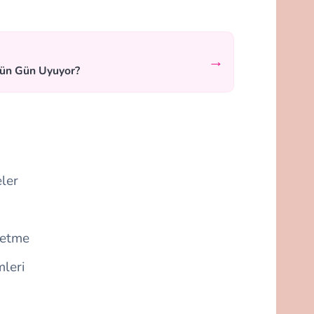
→
tün Gün Uyuyor?
ler
detme
mleri