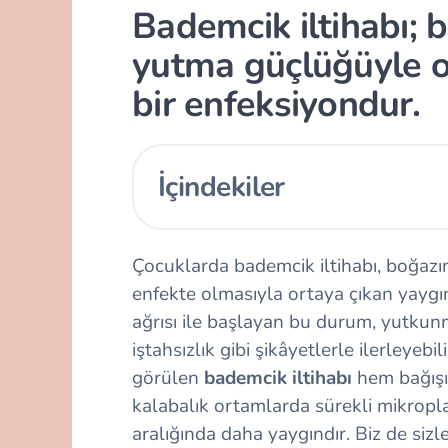
Bademcik iltihabı; b
yutma güçlüğüyle o
bir enfeksiyondur.
İçindekiler
Çocuklarda bademcik iltihabı, boğaz
enfekte olmasıyla ortaya çıkan yaygı
ağrısı ile başlayan bu durum, yutkunm
iştahsızlık gibi şikâyetlerle ilerleyebi
görülen
bademcik iltihabı
hem bağışı
kalabalık ortamlarda sürekli mikropl
aralığında daha yaygındır. Biz de sizle