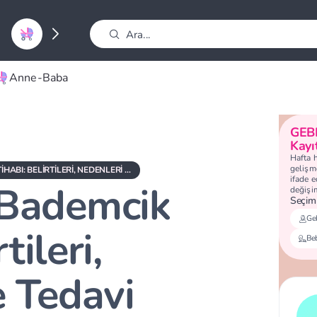
Anne-Baba
GEB
Kayı
Hafta 
gelişme
ÇOCUKLARDA BADEMCIK İLTIHABI: BELIRTILERI, NEDENLERI VE TEDAVI YÖNTEMLERI
ifade 
 Bademcik
değişi
Seçimi
Geb
tileri,
Be
e Tedavi