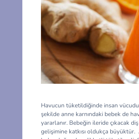
Havucun tüketildiğinde insan vücuduna
şekilde anne karnındaki bebek de ha
yararlanır. Bebeğin ileride çıkacak di
gelişimine katkısı oldukça büyüktür.