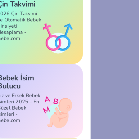
Çin Takvimi
026 Çin Takvimi
le Otomatik Bebek
insiyeti
esaplama -
Gebe.com
Bebek İsim
Bulucu
ız ve Erkek Bebek
simleri 2025 – En
üzel Bebek
simleri -
Gebe.com