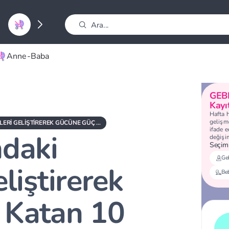
Anne-Baba
GEB
Kayı
Hafta 
gelişme
ANNE KARNINDAKI BEBEKLERI GELIŞTIREREK GÜCÜNE GÜÇ KATAN 10 YIYECEK
ifade 
daki
değişi
Seçimi
Geb
liştirerek
Be
 Katan 10