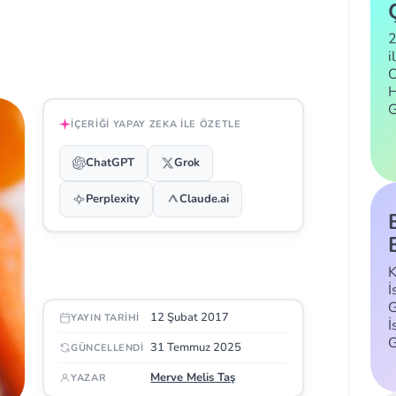
2
i
C
H
İÇERIĞI YAPAY ZEKA ILE ÖZETLE
ChatGPT
Grok
Perplexity
Claude.ai
K
İ
G
12 Şubat 2017
YAYIN TARIHI
İ
31 Temmuz 2025
GÜNCELLENDI
Merve Melis Taş
YAZAR