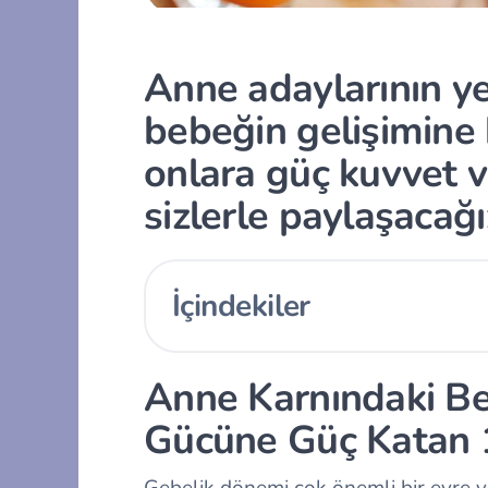
Anne adaylarının ye
bebeğin gelişimine 
onlara güç kuvvet v
sizlerle paylaşacağı
İçindekiler
Anne Karnındaki Beb
Gücüne Güç Katan 
Gebelik dönemi çok önemli bir evre v