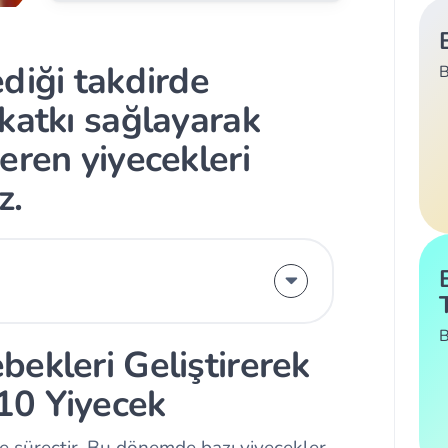
diği takdirde
B
katkı sağlayarak
eren yiyecekleri
z.
B
ekleri Geliştirerek
10 Yiyecek
e süreçtir. Bu dönemde bazı yiyecekler