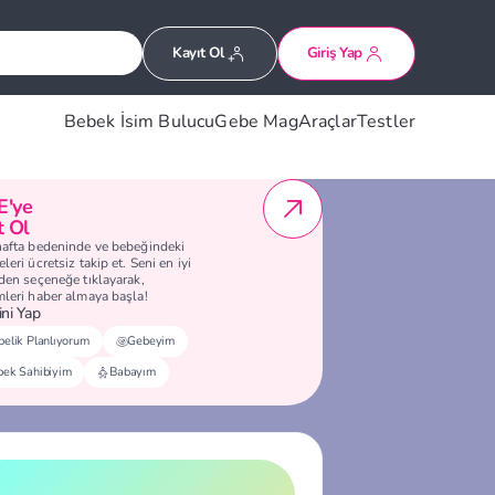
Kayıt Ol
Giriş Yap
Bebek İsim Bulucu
Gebe Mag
Araçlar
Testler
E'ye
t Ol
hafta bedeninde ve bebeğindeki
leri ücretsiz takip et. Seni en iyi
eden seçeneğe tıklayarak,
mleri haber almaya başla!
ni Yap
elik Planlıyorum
Gebeyim
bek Sahibiyim
Babayım