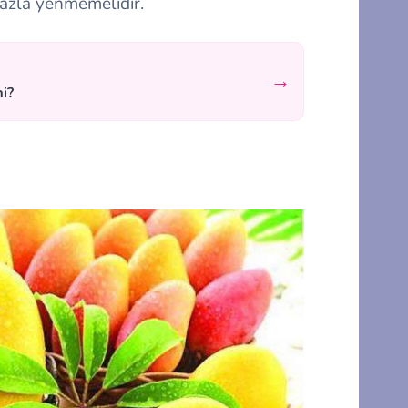
fazla yenmemelidir.
→
mi?