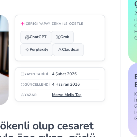
2
i
İÇERIĞI YAPAY ZEKA ILE ÖZETLE
C
H
ChatGPT
Grok
Perplexity
Claude.ai
4 Şubat 2026
YAYIN TARIHI
4 Haziran 2026
GÜNCELLENDI
K
Merve Melis Taş
YAZAR
İ
G
İ
kökenli olup cesaret