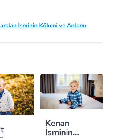
parslan İsminin Kökeni ve Anlamı
Kenan
t
İsminin