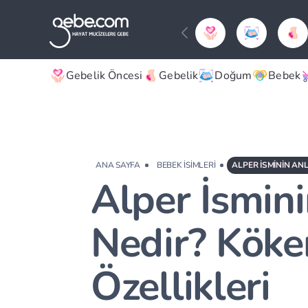
Gebelik Öncesi
Gebelik
Doğum
Bebek
ANA SAYFA
BEBEK İSIMLERI
ALPER İSMININ ANL
Alper İsmin
Nedir? Köke
Özellikleri