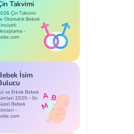
Çin Takvimi
026 Çin Takvimi
le Otomatik Bebek
insiyeti
esaplama -
Gebe.com
Bebek İsim
Bulucu
ız ve Erkek Bebek
simleri 2025 – En
üzel Bebek
simleri -
Gebe.com