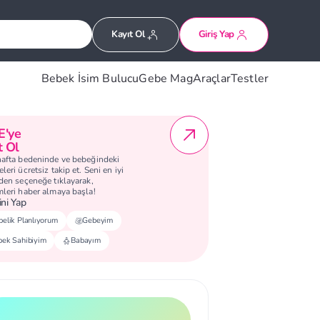
Kayıt Ol
Giriş Yap
Bebek İsim Bulucu
Gebe Mag
Araçlar
Testler
E'ye
t Ol
hafta bedeninde ve bebeğindeki
leri ücretsiz takip et. Seni en iyi
eden seçeneğe tıklayarak,
mleri haber almaya başla!
ni Yap
elik Planlıyorum
Gebeyim
bek Sahibiyim
Babayım