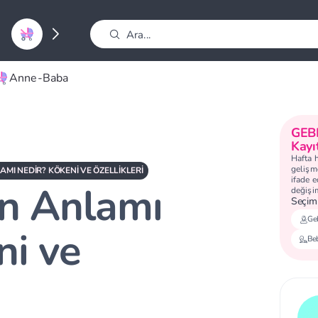
Anne-Baba
GEB
Kayı
Hafta 
gelişme
AMI NEDIR? KÖKENI VE ÖZELLIKLERI
ifade 
in Anlamı
değişi
Seçimi
Geb
ni ve
Be