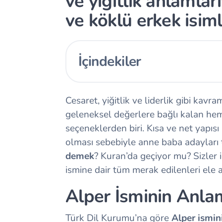
ve yiğitlik anlamlar
ve köklü erkek isiml
İçindekiler
Cesaret, yiğitlik ve liderlik gibi kavram
geleneksel değerlere bağlı kalan he
seçeneklerden biri. Kısa ve net yapısı
olması sebebiyle anne baba adayları t
demek
? Kuran’da geçiyor mu? Sizler i
ismine dair tüm merak edilenleri ele a
Alper İsminin Anla
Türk Dil Kurumu’na göre
Alper ismin