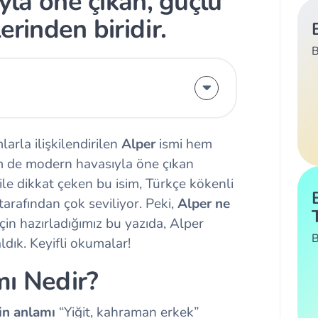
ıyla öne çıkan, güçlü
erinden biridir.
B
larla ilişkilendirilen
Alper
ismi hem
m de modern havasıyla öne çıkan
 ile dikkat çeken bu isim, Türkçe kökenli
arafından çok seviliyor. Peki,
Alper ne
çin hazırladığımız bu yazıda, Alper
B
ldık. Keyifli okumalar!
mı Nedir?
in anlamı
“Yiğit, kahraman erkek”