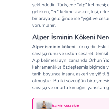
şeklindedir. Türkçede “alp” kelimesi;
gelirken, “er” kelimesi asker, kişi, er
bir araya geldiğinde ise “yiğit ve ces
yorumlanır.
Alper İsminin Kökeni Ne
Alper isminin kökeni
Türkçedir. Eski 
savaşçı ruhu ve üstün cesareti temsil
Alp kelimesi aynı zamanda Orhun Yazıt
kahramanlıkla özdeşleşmiş biçimde yer
tarih boyunca insanı, askeri ve yiğitl
olmuştur. Bu iki sözcüğün birleşmesi
savaşçı ve onurlu kimliğini yansıtan gü
İLGINIZI ÇEKEBILIR