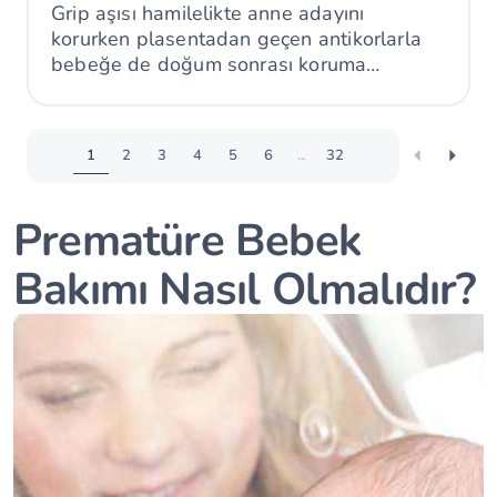
Grip aşısı hamilelikte anne adayını
korurken plasentadan geçen antikorlarla
bebeğe de doğum sonrası koruma
sağlayabilir.
1
2
3
4
5
6
...
32
Prematüre Bebek
Bakımı Nasıl Olmalıdır?