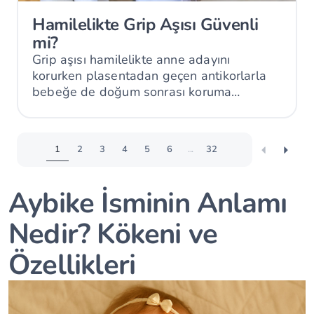
Hamilelikte Grip Aşısı Güvenli
mi?
Grip aşısı hamilelikte anne adayını
korurken plasentadan geçen antikorlarla
bebeğe de doğum sonrası koruma
sağlayabilir.
1
2
3
4
5
6
...
32
Aybike İsminin Anlamı
Nedir? Kökeni ve
Özellikleri
Çin Takvimi
Bebek İsim Bulucu