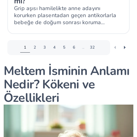
mi?
Grip aşısı hamilelikte anne adayını
korurken plasentadan geçen antikorlarla
bebeğe de doğum sonrası koruma
sağlayabilir.
1
2
3
4
5
6
...
32
Meltem İsminin Anlamı
Nedir? Kökeni ve
Özellikleri