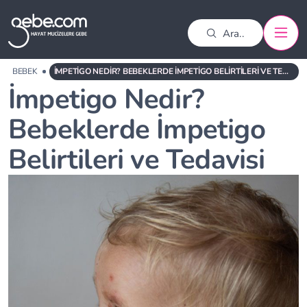
BEBEK
İMPETIGO NEDIR? BEBEKLERDE İMPETIGO BELIRTILERI VE TEDAVISI
İmpetigo Nedir?
Bebeklerde İmpetigo
Belirtileri ve Tedavisi