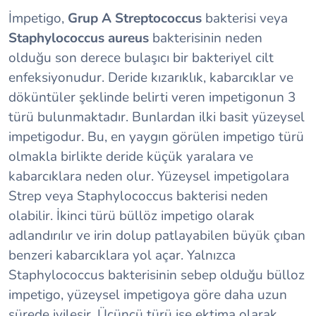
İmpetigo,
Grup A Streptococcus
bakterisi veya
Staphylococcus aureus
bakterisinin neden
olduğu son derece bulaşıcı bir bakteriyel cilt
enfeksiyonudur. Deride kızarıklık, kabarcıklar ve
döküntüler şeklinde belirti veren impetigonun 3
türü bulunmaktadır. Bunlardan ilki basit yüzeysel
impetigodur. Bu, en yaygın görülen impetigo türü
olmakla birlikte deride küçük yaralara ve
kabarcıklara neden olur. Yüzeysel impetigolara
Strep veya Staphylococcus bakterisi neden
olabilir. İkinci türü büllöz impetigo olarak
adlandırılır ve irin dolup patlayabilen büyük çıban
benzeri kabarcıklara yol açar. Yalnızca
Staphylococcus bakterisinin sebep olduğu bülloz
impetigo, yüzeysel impetigoya göre daha uzun
sürede iyileşir. Üçüncü türü ise ektima olarak