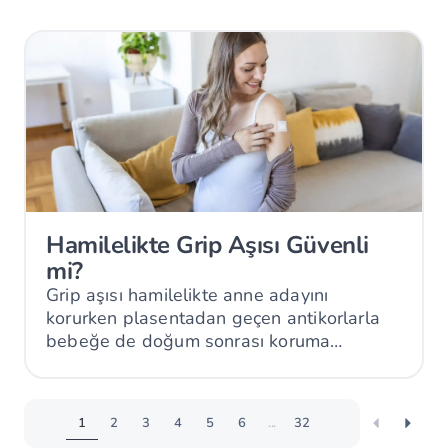
Hamilelikte Grip Aşısı Güvenli
mi?
Grip aşısı hamilelikte anne adayını
korurken plasentadan geçen antikorlarla
bebeğe de doğum sonrası koruma
sağlayabilir.
1
2
3
4
5
6
...
32