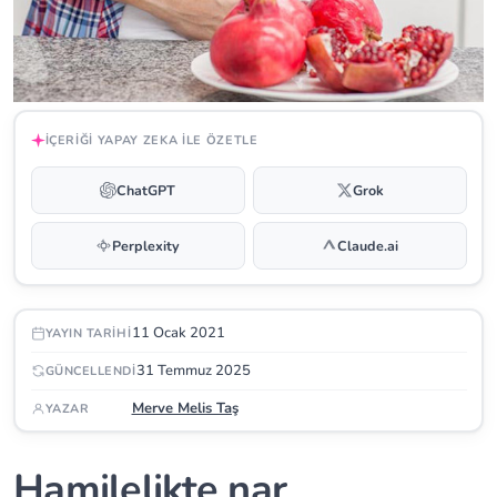
İÇERIĞI YAPAY ZEKA ILE ÖZETLE
ChatGPT
Grok
Perplexity
Claude.ai
11 Ocak 2021
YAYIN TARIHI
31 Temmuz 2025
GÜNCELLENDI
Merve Melis Taş
YAZAR
Hamilelikte nar