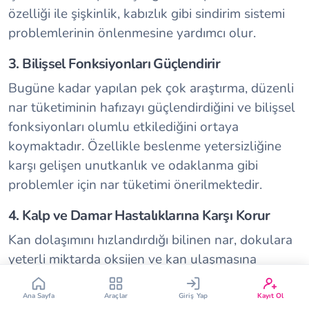
özelliği ile şişkinlik, kabızlık gibi sindirim sistemi
problemlerinin önlenmesine yardımcı olur.
3. Bilişsel Fonksiyonları Güçlendirir
Bugüne kadar yapılan pek çok araştırma, düzenli
nar tüketiminin hafızayı güçlendirdiğini ve bilişsel
Çin Takvimi
Bebek İsim Bulucu
fonksiyonları olumlu etkilediğini ortaya
koymaktadır. Özellikle beslenme yetersizliğine
Bebek Burcu
Bebek Aşı Takvimi
karşı gelişen unutkanlık ve odaklanma gibi
problemler için nar tüketimi önerilmektedir.
Vücut Kitle Endeksi
Gebelik Hesaplama
4. Kalp ve Damar Hastalıklarına Karşı Korur
Kan dolaşımını hızlandırdığı bilinen nar, dokulara
Yumurtlama Hesaplama
Gebe Sözlüğü
yeterli miktarda oksijen ve kan ulaşmasına
yardımcı olur, kalp krizi riskini düşürür. Ayrıca
tansiyon dengeleyici özelliği nedeniyle özellikle
Ana Sayfa
Araçlar
Giriş Yap
Kayıt Ol