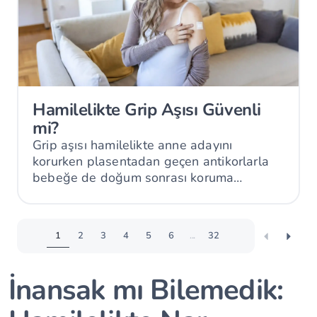
Hamilelikte Grip Aşısı Güvenli
mi?
Grip aşısı hamilelikte anne adayını
korurken plasentadan geçen antikorlarla
bebeğe de doğum sonrası koruma
sağlayabilir.
1
2
3
4
5
6
...
32
İnansak mı Bilemedik: