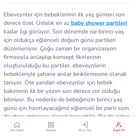
Ebeveynler için bebeklerinin ilk yaş günleri son
derece özel. Üstelik en az
baby shower partileri
kadar ilgi görüyor. Son dönemde ise birinci yaş
için oldukça eğlenceli doğum günü partileri
düzenleniyor. Çoğu zaman bir organizasyon
Çin Takvimi
Bebek İsim Bulucu
firmasıyla anlaşılıp konsept fikirlerinin
oluşturulduğu bu partiler, ebeveynlerin
Bebek Burcu
Bebek Aşı Takvimi
bebekleriyle şahane anılar biriktirmesine olanak
tanıyor. Öte yandan ebeveynler için bebek
Vücut Kitle Endeksi
Gebelik Hesaplama
bakımının ilk bir yılının son derece zor olduğu
biliniyor. Bu nedenle de bebeğinizin birinci yaş
günü için hazırlayacağınız eğlenceli bir parti sizin
Yumurtlama Hesaplama
Gebe Sözlüğü
de stres atmanıza olanak tanıyabilir. Biz de sizler
için birinci yaş gününe özel birbirinden eğlenceli
Ana Sayfa
Araçlar
Giriş Yap
Kayıt Ol
parti fikirleri yazdık. Keyifli okumalar!