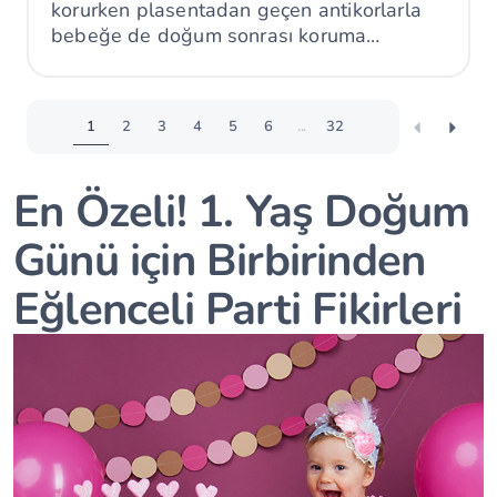
korurken plasentadan geçen antikorlarla
bebeğe de doğum sonrası koruma
sağlayabilir.
1
2
3
4
5
6
...
32
En Özeli! 1. Yaş Doğum
Günü için Birbirinden
Eğlenceli Parti Fikirleri