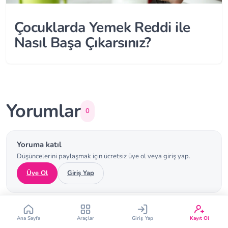
Çocuklarda Yemek Reddi ile
Nasıl Başa Çıkarsınız?
Çin Takvimi
Bebek İsim Bulucu
Yorumlar
0
Bebek Burcu
Bebek Aşı Takvimi
Yoruma katıl
Vücut Kitle Endeksi
Gebelik Hesaplama
Düşüncelerini paylaşmak için ücretsiz üye ol veya giriş yap.
Üye Ol
Giriş Yap
Yumurtlama Hesaplama
Gebe Sözlüğü
Henüz yorum yok. İlk yorumu sen yap!
Ana Sayfa
Araçlar
Giriş Yap
Kayıt Ol