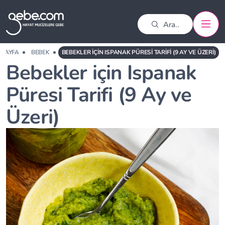
 SAYFA
BEBEK
BEBEKLER IÇIN ISPANAK PÜRESI TARIFI (9 AY VE ÜZERI)
Bebekler için Ispanak
Püresi Tarifi (9 Ay ve
Üzeri)