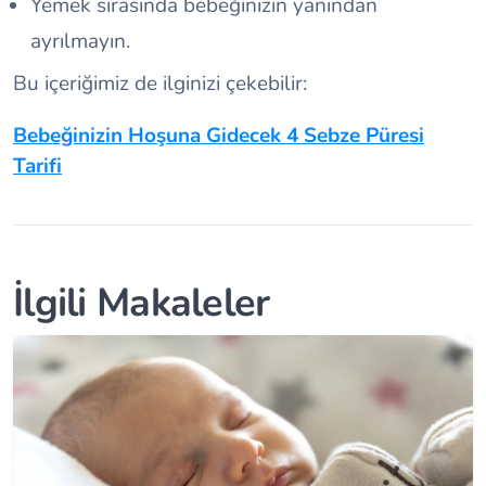
Yemek sırasında bebeğinizin yanından
ayrılmayın.
Bu içeriğimiz de ilginizi çekebilir:
Bebeğinizin Hoşuna Gidecek 4 Sebze Püresi
Tarifi
İlgili Makaleler