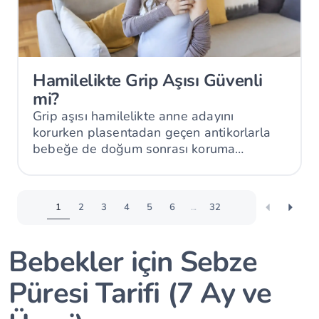
Hamilelikte Grip Aşısı Güvenli
mi?
Grip aşısı hamilelikte anne adayını
korurken plasentadan geçen antikorlarla
bebeğe de doğum sonrası koruma
sağlayabilir.
1
2
3
4
5
6
...
32
Bebekler için Sebze
Püresi Tarifi (7 Ay ve