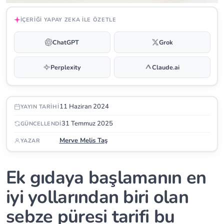
İÇERIĞI YAPAY ZEKA ILE ÖZETLE
ChatGPT
Grok
Perplexity
Claude.ai
11 Haziran 2024
YAYIN TARIHI
31 Temmuz 2025
GÜNCELLENDI
Merve Melis Taş
YAZAR
Ek gıdaya başlamanın en
iyi yollarından biri olan
sebze püresi tarifi bu