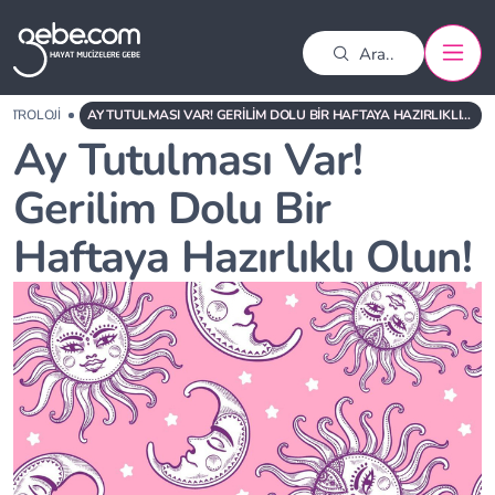
ASTROLOJI
AY TUTULMASI VAR! GERILIM DOLU BIR HAFTAYA HAZIRLIKLI OLUN!
Ay Tutulması Var!
Gerilim Dolu Bir
Haftaya Hazırlıklı Olun!