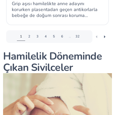
Grip aşısı hamilelikte anne adayını
korurken plasentadan geçen antikorlarla
bebeğe de doğum sonrası koruma
sağlayabilir.
1
2
3
4
5
6
...
32
Hamilelik Döneminde
Çıkan Sivilceler