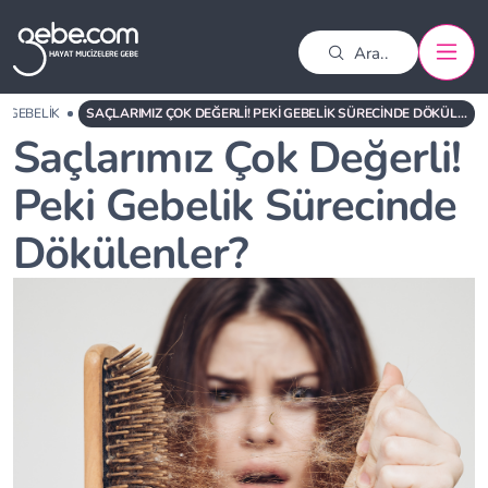
GEBELIK
SAÇLARIMIZ ÇOK DEĞERLI! PEKI GEBELIK SÜRECINDE DÖKÜLENLER?
Saçlarımız Çok Değerli!
Peki Gebelik Sürecinde
Dökülenler?