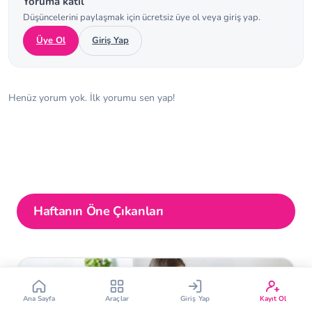
Yoruma katıl
Düşüncelerini paylaşmak için ücretsiz üye ol veya giriş yap.
Üye Ol
Giriş Yap
Henüz yorum yok. İlk yorumu sen yap!
Çin Takvimi
Bebek İsim Bulucu
Bebek Burcu
Bebek Aşı Takvimi
Vücut Kitle Endeksi
Gebelik Hesaplama
Haftanın Öne Çıkanları
Yumurtlama Hesaplama
Gebe Sözlüğü
Ana Sayfa
Araçlar
Giriş Yap
Kayıt Ol