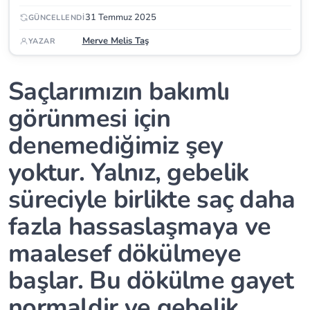
31 Temmuz 2025
GÜNCELLENDI
Merve Melis Taş
YAZAR
Saçlarımızın bakımlı
görünmesi için
denemediğimiz şey
yoktur. Yalnız, gebelik
süreciyle birlikte saç daha
fazla hassaslaşmaya ve
maalesef dökülmeye
başlar. Bu dökülme gayet
normaldir ve gebelik